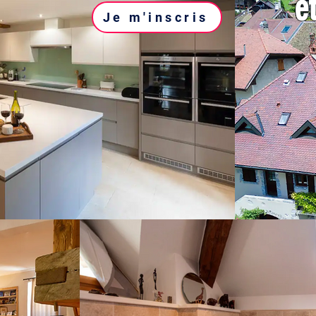
e
Je m'inscris