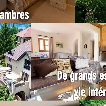
hambres
De grands e
vie inté