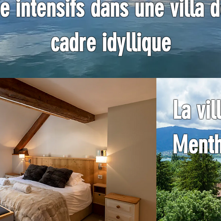
e intensifs dans une villa 
cadre idyllique
La vi
Menth