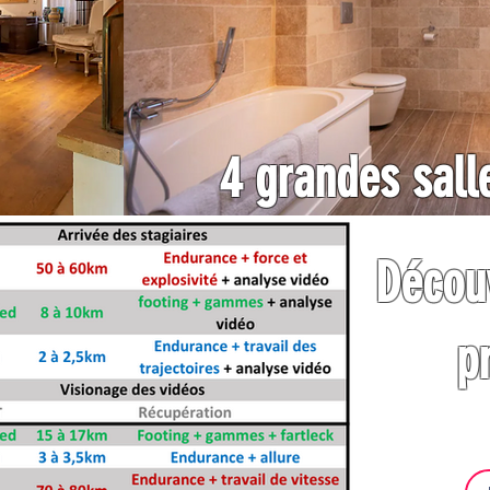
4 grandes sall
Découv
p