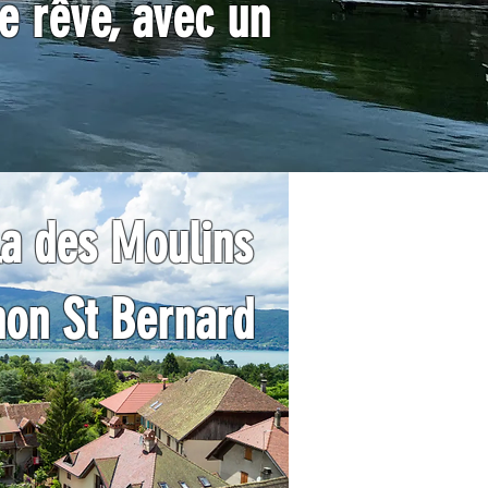
de rêve, avec un
lla des Moulins
on St Bernard