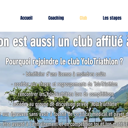
Accueil
Coaching
Club
Les stages
on est aussi un club affilié à
Pourquoi rejoindre le club YoloTriathlon ?
- bénéficier d'une licence à moindres coûts
- accéder aux stages et regroupements de YoloTriathlon
- rencontrer les YoloTriathlètes lors de compétitions
- accéder au groupe de discussion privée "YoloTriathlète"
r aux épreuves sans avoir à fournir de certificat médical et payer 
- être assuré à l'entraînement et en compétition toi et ton matérie