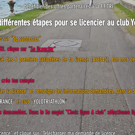
- bénéficier des offres partenaires à la F.F.TRI.
différentes étapes pour se licencier au club Y
e sur "
Se connecter
"
RI. clique sur "
Se licencier
"
titué des 6 premiers caractères de ta licence (A12345), ton mot
e crée ton compte
ler sa licence" et renseigne les informations demandées. Dans le 3
FRANCE
" et club "
YOLOTRIATHLON
"
s demandées. Dans le 3e onglet "Choix ligue & club" sélectionne
li
cence" et clique sur "Télécharger ma demande de licence"