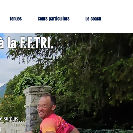
Tenues
Cours particuliers
Le coach
 la F.F.TRI.
de surplus
l