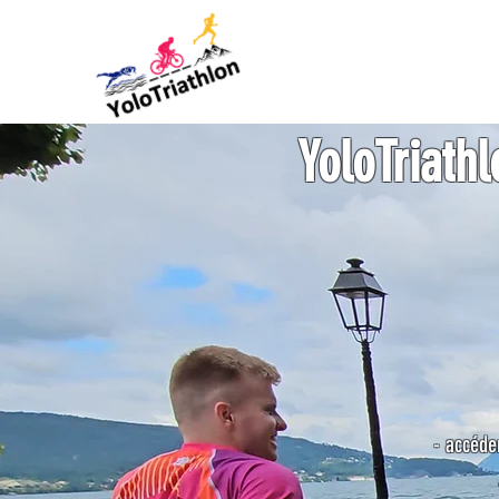
YoloTriathl
- accéde