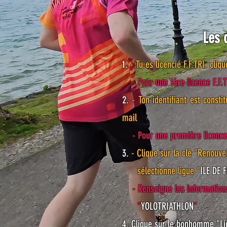
Les 
1.
- Tu es licencié F.F.TRI. cliqu
- Pour une 1ère licence F.F.T
2.
- Ton identifiant est cons
mail
- Pour une première licenc
3.
- Clique sur la clé "Renouve
sélectionne ligue "
ILE DE 
- Renseigne les information
"
YOLOTRIATHLON
"
4. Clique sur le bonhomme "Li