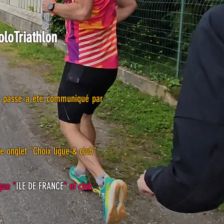
oloTriathlon
 de passe a été communiqué par
e onglet "Choix ligue & club"
gue "
ILE DE FRANCE
" et club